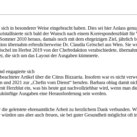
e sich in besonderer Weise eingebracht haben. Dies sei hier Anlass gen
ristallisierte sich bald der Wunsch nach einem Korrespondenzblatt für
 Sommer 2010 heraus, damals noch mit dem ehrgeizigen Ziel, jährlich b
ion übernahm erfreulicherweise Dr. Claudia Gröschel aus Wien. Sie wur
. Gröschel im Herbst 2019 von der Chefredaktion verabschiedete, überna
ützt, die sich um das Layout der Ausgaben kümmerte.
nd engagierte sich
achteter Artikel über die Citrus Bizzarria. Insofern war es nicht ver
tion und 2021 zur „Chefin vom Dienst“ berufen. Barbara oblag damit nich
mit Herzblut ein, was bis heute gut nachvollziehbar wird, wenn man die
r zukünftige Ausgaben eine Herausforderung sein werden.
ür die geleistete ehrenamtliche Arbeit zu herzlichem Dank verbunden. W
ürden uns aber auch freuen, sie bei guter Gesundheit möglichst oft 