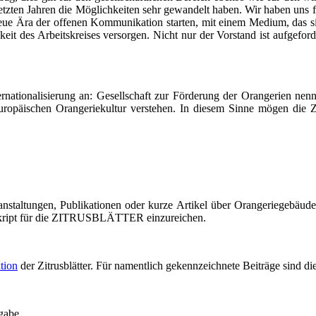
n letzten Jahren die Möglichkeiten sehr gewandelt haben. Wir haben un
eue Ära der offenen Kommunikation starten, mit einem Medium, das si
it des Arbeitskreises versorgen. Nicht nur der Vorstand ist aufgeforder
nationalisierung an: Gesellschaft zur Förderung der Orangerien nenne
europäischen Orangeriekultur verstehen. In diesem Sinne mögen die Z
ranstaltungen, Publikationen oder kurze Artikel über Orangeriegebäud
uskript für die ZITRUSBLÄTTER einzureichen.
tion
der Zitrusblätter. Für namentlich gekennzeichnete Beiträge sind di
gabe.