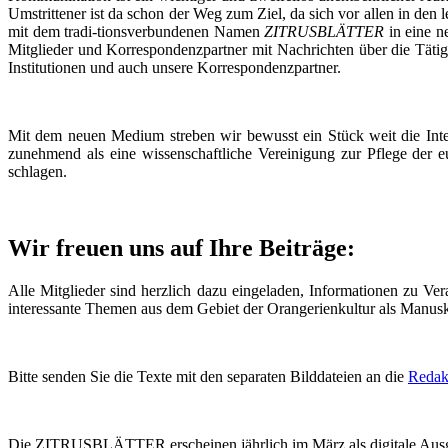
Umstrittener ist da schon der Weg zum Ziel, da sich vor allen in de
mit dem tradi-tionsverbundenen Namen
ZITRUSBLÄTTER
in eine n
Mitglieder und Korrespondenzpartner mit Nachrichten über die Tätigke
Institutionen und auch unsere Korrespondenzpartner.
Mit dem neuen Medium streben wir bewusst ein Stück weit die Inter
zunehmend als eine wissenschaftliche Vereinigung zur Pflege der 
schlagen.
Wir freuen uns auf Ihre Beiträge:
Alle Mitglieder sind herzlich dazu eingeladen, Informationen zu Ve
interessante Themen aus dem Gebiet der Orangerienkultur als Man
Bitte senden Sie die Texte mit den separaten Bilddateien an die
Redak
Die ZITRUSBLÄTTER erscheinen jährlich im März als digitale Aus