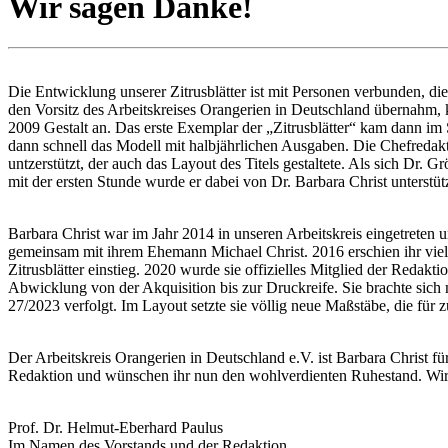
Wir sagen Danke!
Die Entwicklung unserer Zitrusblätter ist mit Personen verbunden, di
den Vorsitz des Arbeitskreises Orangerien in Deutschland übernahm, k
2009 Gestalt an. Das erste Exemplar der „Zitrusblätter“ kam dann im
dann schnell das Modell mit halbjährlichen Ausgaben. Die Chefredakt
untzerstützt, der auch das Layout des Titels gestaltete. Als sich Dr
mit der ersten Stunde wurde er dabei von Dr. Barbara Christ unterst
Barbara Christ war im Jahr 2014 in unseren Arbeitskreis eingetreten u
gemeinsam mit ihrem Ehemann Michael Christ. 2016 erschien ihr vielbe
Zitrusblätter einstieg. 2020 wurde sie offizielles Mitglied der Redak
Abwicklung von der Akquisition bis zur Druckreife. Sie brachte sich 
27/2023 verfolgt. Im Layout setzte sie völlig neue Maßstäbe, die fü
Der Arbeitskreis Orangerien in Deutschland e.V. ist Barbara Christ f
Redaktion und wünschen ihr nun den wohlverdienten Ruhestand. Wir w
Prof. Dr. Helmut-Eberhard Paulus
Im Namen des Vorstands und der Redaktion