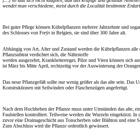
[…] so läßt sich nicht läugnen, daß das kräftige und gesunde Anseh
wendet man verschiedene, meist durch die Localität bestimmte Erdart
Bei guter Pflege können Kübelpflanzen mehrere Jahrzehnte und sogar
des Schlosses von Freÿr in Belgien, sie sind über 300 Jahre alt.
Abhängig von Art, Alter und Zustand werden die Kübelpflanzen alle 
Pflanzsubtrat verdichtet sich, die Nährstoffe
werden ausgezehrt, Krankheiterreger, Pilze und Viren können sich au
ist März bis Mitte April, rechtzeitig vor der Auswinterung der Orange
Das neue Pflanzgefäß sollte nur wenig größer als das alte sein. Das
Konstruktionen mit Seilwinden oder Flaschenzügen angefertigt.
Nach dem Hochheben der Pflanze muss unter Umständen das alte, ein
Faulstellen kontrolliert. Teilweise werden die Wurzeln eingekürzt. 
zuvor eine Drainageschicht aus Tonscherben oder Blähton und eine Sc
Zum Abschluss wird die Pflanze ordentlich gewässert.