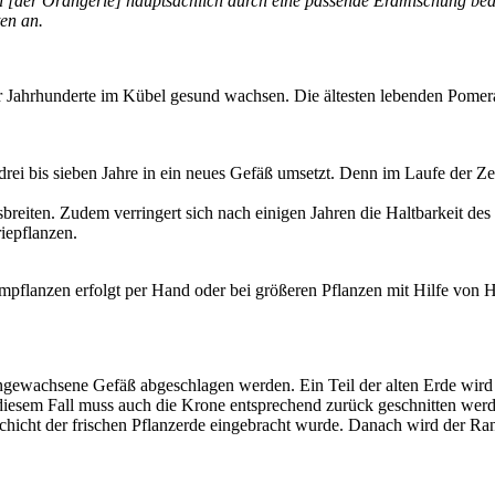
en [der Orangerie] hauptsächlich durch eine passende Erdmischung bed
en an.
 Jahrhunderte im Kübel gesund wachsen. Die ältesten lebenden Pomera
drei bis sieben Jahre in ein neues Gefäß umsetzt. Denn im Laufe der 
sbreiten. Zudem verringert sich nach einigen Jahren die Haltbarkeit d
riepflanzen.
 Umpflanzen erfolgt per Hand oder bei größeren Pflanzen mit Hilfe von
gewachsene Gefäß abgeschlagen werden. Ein Teil der alten Erde wird
In diesem Fall muss auch die Krone entsprechend zurück geschnitten we
hicht der frischen Pflanzerde eingebracht wurde. Danach wird der Rand