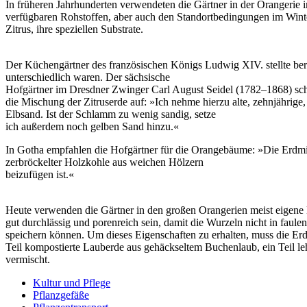
In früheren Jahrhunderten verwendeten die Gärtner in der Orangeri
verfügbaren Rohstoffen, aber auch den Standortbedingungen im Wint
Zitrus, ihre speziellen Substrate.
Der Küchengärtner des französischen Königs Ludwig XIV. stellte bere
unterschiedlich waren. Der sächsische
Hofgärtner im Dresdner Zwinger Carl August Seidel (1782–1868) schr
die Mischung der Zitruserde auf: »Ich nehme hierzu alte, zehnjähri
Elbsand. Ist der Schlamm zu wenig sandig, setze
ich außerdem noch gelben Sand hinzu.«
In Gotha empfahlen die Hofgärtner für die Orangebäume: »Die Erdmis
zerbröckelter Holzkohle aus weichen Hölzern
beizufügen ist.«
Heute verwenden die Gärtner in den großen Orangerien meist eigene 
gut durchlässig und porenreich sein, damit die Wurzeln nicht in fau
speichern können. Um dieses Eigenschaften zu erhalten, muss die Erd
Teil kompostierte Lauberde aus gehäckseltem Buchenlaub, ein Teil leh
vermischt.
Kultur und Pflege
Pflanzgefäße