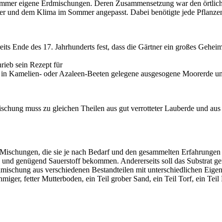
e immer eigene Erdmischungen. Deren Zusammensetzung war den örtlich
er und dem Klima im Sommer angepasst. Dabei benötigte jede Pflanze
its Ende des 17. Jahrhunderts fest, dass die Gärtner ein großes Gehe
ieb sein Rezept für
ge, in Kamelien- oder Azaleen-Beeten gelegene ausgesogene Moorerde u
chung muss zu gleichen Theilen aus gut verrotteter Lauberde und aus 
Mischungen, die sie je nach Bedarf und den gesammelten Erfahrungen 
len und genügend Sauerstoff bekommen. Andererseits soll das Substrat g
mischung aus verschiedenen Bestandteilen mit unterschiedlichen Eigen
miger, fetter Mutterboden, ein Teil grober Sand, ein Teil Torf, ein Te