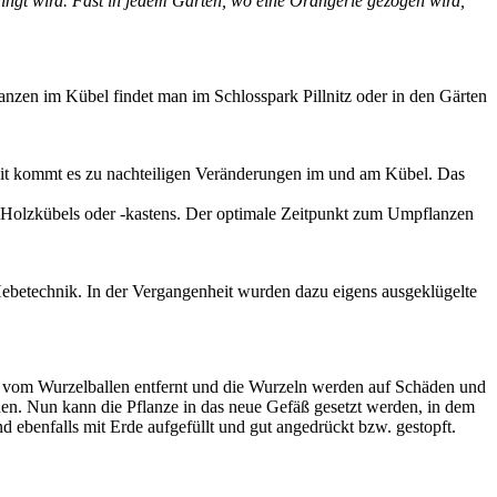
ingt wird. Fast in jedem Garten, wo eine Orangerie gezogen wird,
nzen im Kübel findet man im Schlosspark Pillnitz oder in den Gärten
Zeit kommt es zu nachteiligen Veränderungen im und am Kübel. Das
es Holzkübels oder -kastens. Der optimale Zeitpunkt zum Umpflanzen
 Hebetechnik. In der Vergangenheit wurden dazu eigens ausgeklügelte
 vom Wurzelballen entfernt und die Wurzeln werden auf Schäden und
rden. Nun kann die Pflanze in das neue Gefäß gesetzt werden, in dem
 ebenfalls mit Erde aufgefüllt und gut angedrückt bzw. gestopft.