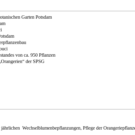
otanischen Garten Potsdam
dam
i
 Potsdam
erpflanzenbau
ouci
standes von ca. 950 Pflanzen
s „Orangerien“ der SPSG
 jährlichen Wechselblumenbepflanzungen, Pflege der Orangeriepflan