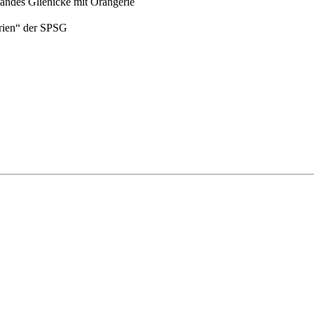
andes Glienicke mit Orangerie
rien“ der SPSG