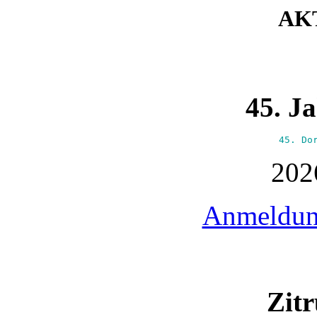
AK
45. J
45. Do
202
Anmeldung
Zitr